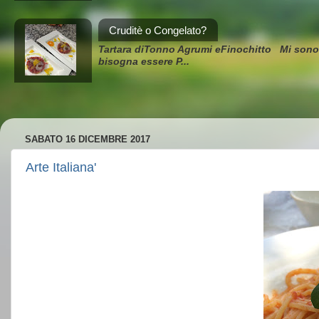
Cruditè o Congelato?
Tartara diTonno Agrumi eFinochitto Mi sono fa
bisogna essere P...
SABATO 16 DICEMBRE 2017
Arte Italiana'