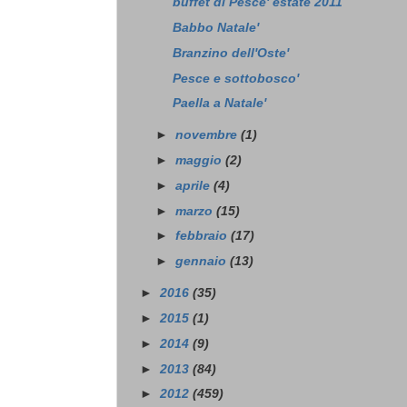
buffet di Pesce' estate 2011
Babbo Natale'
Branzino dell'Oste'
Pesce e sottobosco'
Paella a Natale'
►
novembre
(1)
►
maggio
(2)
►
aprile
(4)
►
marzo
(15)
►
febbraio
(17)
►
gennaio
(13)
►
2016
(35)
►
2015
(1)
►
2014
(9)
►
2013
(84)
►
2012
(459)