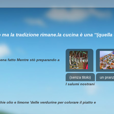
a la tradizione rimane.la cucina è una ''(quell
ppena fatto Mentre stò preparando a
(senza titolo)
un pranz
I salumi nostrani
ie olio e limone 'delle verdurine per colorare il piatto e