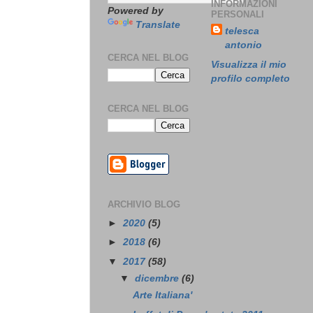
INFORMAZIONI
Powered by
PERSONALI
Translate
telesca
antonio
CERCA NEL BLOG
Visualizza il mio
profilo completo
CERCA NEL BLOG
ARCHIVIO BLOG
►
2020
(5)
►
2018
(6)
▼
2017
(58)
▼
dicembre
(6)
Arte Italiana'