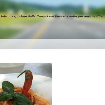
tto trasportare dalla Crudità del Pesce' a volte per amici e Client