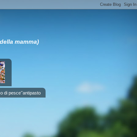
a della mamma)
o di pesce''antipasto