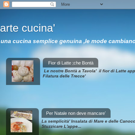
arte cucina'
una cucina semplice genuina ,le mode cambiano m
Fior di Latte ;che Bontà
Le nostre Bontà a Tavola' il fior di Latte a
Filatura delle Trecce'
Per Natale non deve mancare'
La semplicità' Insalata di Mare e delle Canocch
Stuzzicare L'appe...